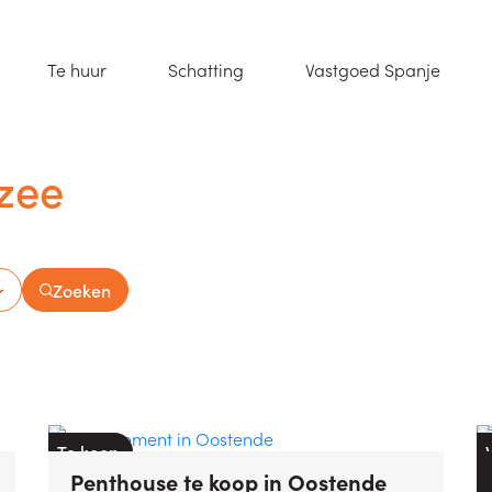
(Te huur)
(Schatting)
(Vastg
Te huur
Schatting
Vastgoed Spanje
zee
Zoeken
Te koop
Penthouse
te koop
in
Oostende