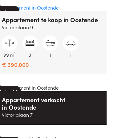
Te koop
Appartement
te koop
in
Oostende
Victorialaan 9
99 m²
3
1
1
€ 690.000
Verkocht
Appartement
verkocht
in
Oostende
Victorialaan 7