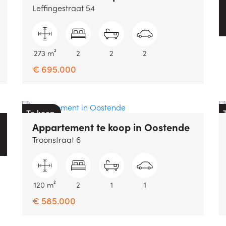
Leffingestraat 54
273 m²
2
2
2
€ 695.000
Te koop
Appartement
te koop
in
Oostende
Troonstraat 6
120 m²
2
1
1
€ 585.000