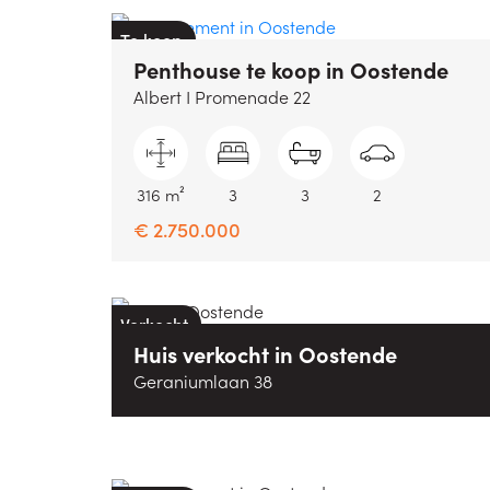
Te koop
Penthouse
te koop
in
Oostende
Albert I Promenade 22
316 m²
3
3
2
€ 2.750.000
Verkocht
Huis
verkocht
in
Oostende
Geraniumlaan 38