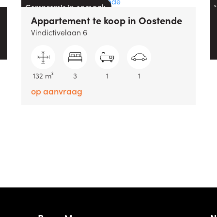
Compromis in opmaak
Appartement
te koop
in
Oostende
Vindictivelaan 6
132 m²
3
1
1
op aanvraag