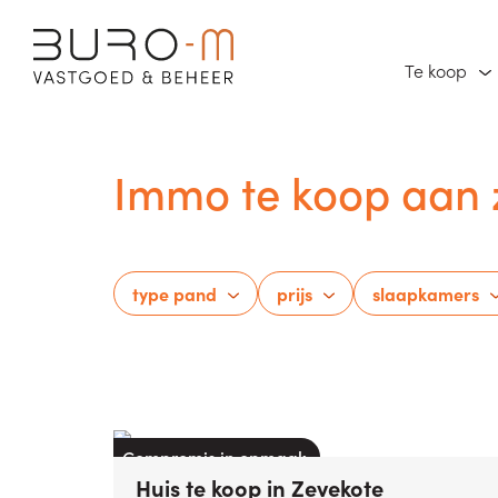
Te koop
Immo te koop aan 
type pand
prijs
slaapkamers
Compromis in opmaak
Huis
te koop
in
Zevekote