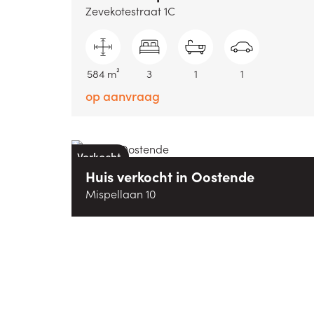
Zevekotestraat 1C
584 m²
3
1
1
op aanvraag
Verkocht
Huis
verkocht
in
Oostende
Mispellaan 10