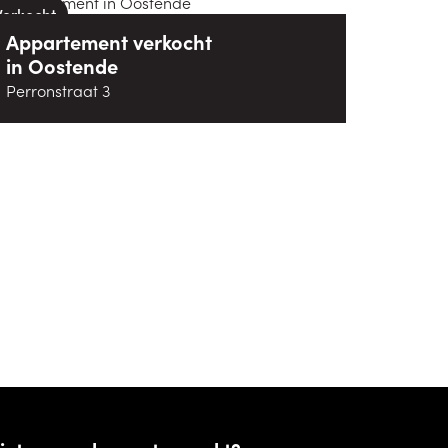
Verkocht
Appartement
verkocht
in
Oostende
Perronstraat 3