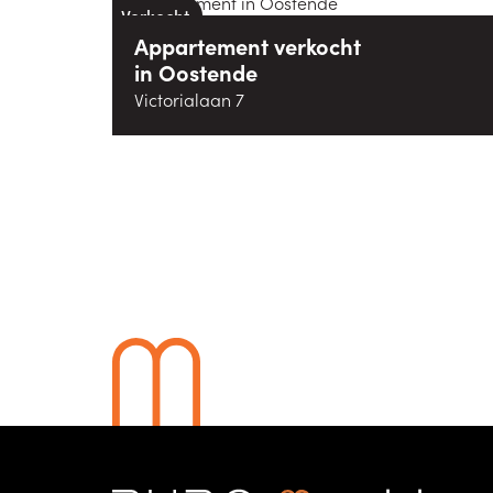
Verkocht
Appartement
verkocht
in
Oostende
Victorialaan 7