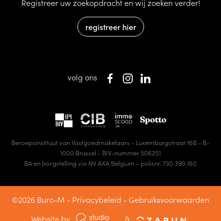
Registreer uw zoekopdracht en wij zoeken verder!
registreer hier
volg ons
Beroepsinstituut van Vastgoedmakelaars - Luxemburgstraat 16B - B-
1000 Brussel - BIV-nummer 506251
BA en borgstelling via NV AXA Belgium - polisnr. 730.390.160
©2026 Buro-M -
Privacybeleid
-
Gebruiksvoorwaarden
Website by
&