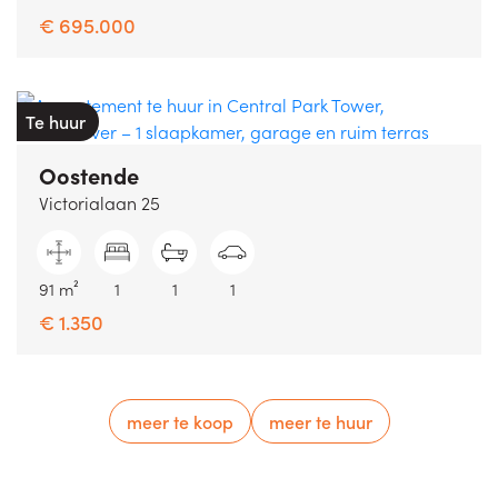
€ 695.000
Te huur
Oostende
Victorialaan 25
91 m²
1
1
1
€ 1.350
meer te koop
meer te huur