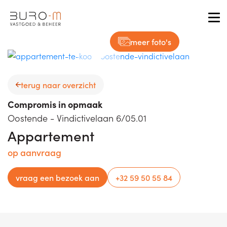
Tog
meer foto's
terug naar overzicht
Compromis in opmaak
Oostende - Vindictivelaan 6/05.01
Appartement
op aanvraag
vraag een bezoek aan
+32 59 50 55 84