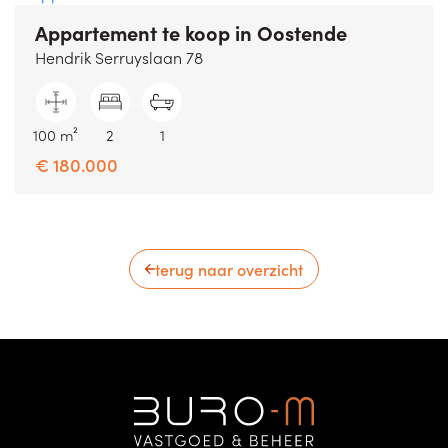
Appartement te koop
in Oostende
Hendrik Serruyslaan 78
100 m²
2
1
€ 180.000
terug naar overzicht