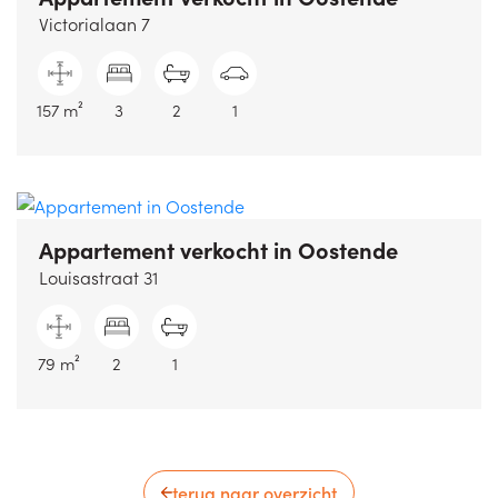
Victorialaan 7
157 m²
3
2
1
Appartement verkocht
in Oostende
Louisastraat 31
79 m²
2
1
terug naar overzicht