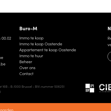
Buro-M
N
(Immo te koop)
Immo te koop
s 00.02
R
(Immo te koop Oostende)
Immo te koop Oostende
v
(Appartement te k
Appartement te koop Oostende
(Immo te huur)
Immo te huur
be
(Beheer)
Beheer
.be
(Over ons)
Over ons
(Contact)
Contact
t 16B - B-1000 Brussel - BIV-nummer 506251
0
waarden