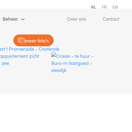
NL
FR
EN
oed Spanje)
(Over ons)
(Conta
Beheer
Over ons
Contact
meer foto's