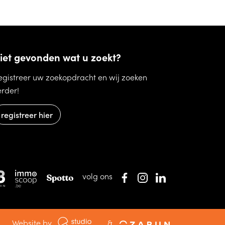
iet gevonden wat u zoekt?
egistreer uw zoekopdracht en wij zoeken
erder!
oop Oostende)
registreer hier
volg ons
Website by
&