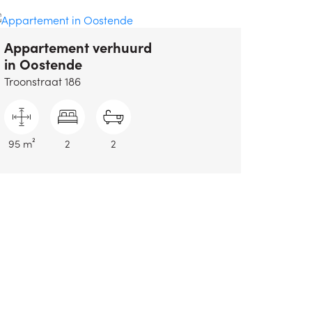
Appartement verhuurd
in Oostende
Troonstraat 186
95 m²
2
2