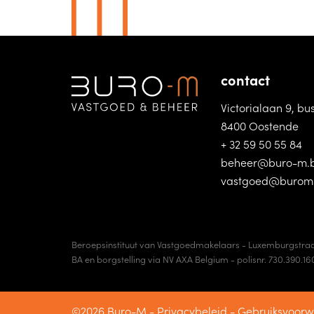
contact
Victorialaan 9, bu
8400 Oostende
+ 32 59 50 55 84
beheer@buro-m.
vastgoed@burom
Beroepsinstituut van Vastgoedmakelaars - Luxemburgstraa
BA en borgstelling via NV AXA Belgium - polisnr. 730.390.16
©2026 Buro-M -
Privacybeleid
-
Gebruiksvoor