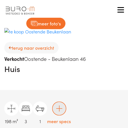
Tog
meer foto's
terug naar overzicht
Verkocht
Oostende - Beukenlaan 46
Huis
198 m²
3
1
meer specs