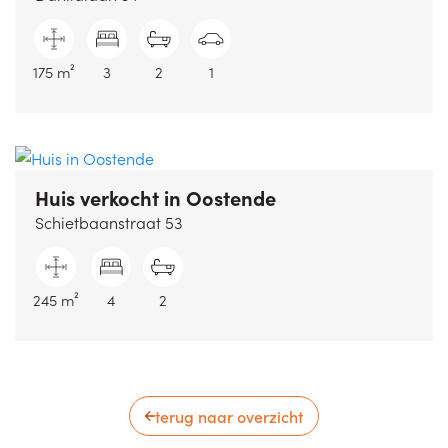
175 m²
3
2
1
Huis verkocht
in Oostende
Schietbaanstraat 53
245 m²
4
2
terug naar overzicht