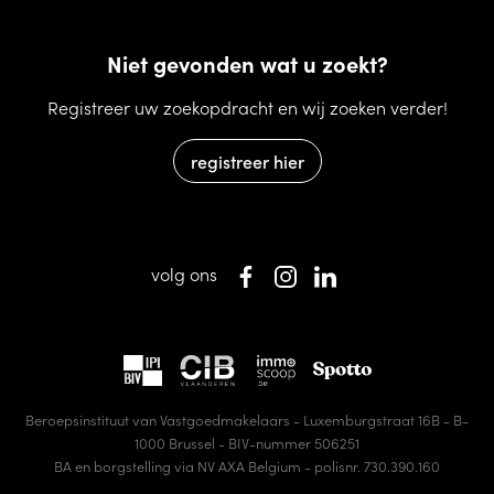
Niet gevonden wat u zoekt?
Registreer uw zoekopdracht en wij zoeken verder!
registreer hier
volg ons
Beroepsinstituut van Vastgoedmakelaars - Luxemburgstraat 16B - B-
1000 Brussel - BIV-nummer 506251
BA en borgstelling via NV AXA Belgium - polisnr. 730.390.160