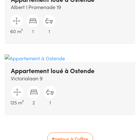
Albert I Promenade 19
60 m²
1
1
Appartement loué
à Ostende
Victorialaan 9
125 m²
2
1
retour à l'offre