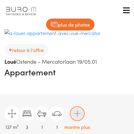
Tog
plus de photos
retour à l'offre
Loué
Ostende - Mercatorlaan 19/05.01
Appartement
137 m²
3
1
1
montre plus