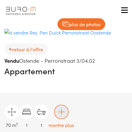
Tog
plus de photos
retour à l'offre
Vendu
Ostende - Perronstraat 3/04.02
Appartement
70 m²
1
1
montre plus