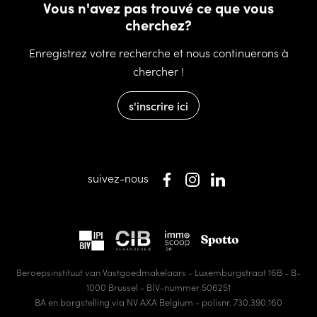
Vous n'avez pas trouvé ce que vous
cherchez?
Enregistrez votre recherche et nous continuerons à
chercher !
s'inscrire ici
suivez-nous
Beroepsinstituut van Vastgoedmakelaars - Luxemburgstraat 16B - B-
1000 Brussel - BIV-nummer 506251
BA en borgstelling via NV AXA Belgium - polisnr. 730.390.160