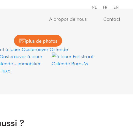
NL
FR
EN
ation)
(A propos de nous)
(Conta
A propos de nous
Contact
plus de photos
ussi ?