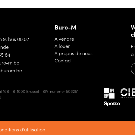
Buro-M
V
c
(A vendre)
A vendre
n 9, bus 00.02
(A louer)
A louer
E
ende
(A propos de nous)
A propos de nous
à
55 84
(Contact)
Contact
uro-m.be
@burom.be
t 16B - B-1000 Brussel - BIV-nummer 506251
0
nditions d'utilisation