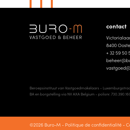
contact
Victorialaa
8400 Oost
+ 32 59 50 
beheer@b
vastgoed
Beroepsinstituut van Vastgoedmakelaars - Luxemburgstraa
BA en borgstelling via NV AXA Belgium - polisnr. 730.390.16
©2026 Buro-M -
Politique de confidentialité
-
Co