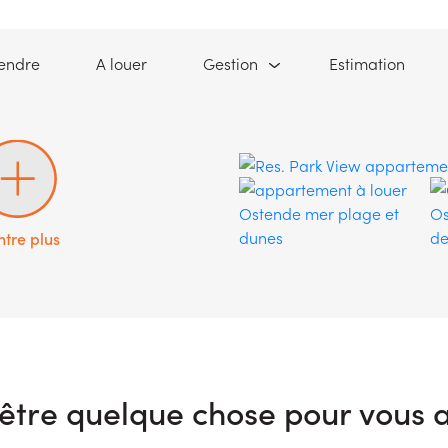
(A vendre)
(A louer)
(Estim
endre
A louer
Gestion
Estimation
tre plus
être quelque chose pour vous a