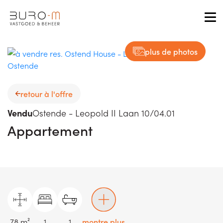
Tog
plus de photos
retour à l'offre
Vendu
Ostende - Leopold II Laan 10/04.01
Appartement
78 m²
1
1
montre plus