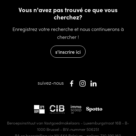
Vous n'avez pas trouvé ce que vous
cherchez?
Enregistrez votre recherche et nous continuerons à
chercher !
s'inscrire ici
suivez-nous
Beroepsinstituut van Vastgoedmakelaars - Luxemburgstraat 16B - B-
1000 Brussel - BIV-nummer 506251
BA en borgstelling via NV AXA Belgium - polisnr. 730.390.160